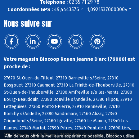
Téléphone :
02 35 71 29 78
Coordonnées GPS :
49,4443576 ° , 1,09215370000004 °
Nous suivre sur
Votre magasin Biocoop Rouen Jeanne D'arc (76000) est
proche de :
27670 St-Ouen-du-Tilleul, 27310 Barneville s/Seine, 27310
Bosgouet, 27310 Caumont, 27310 La Trinité-de-Thouberville, 27310
St-Ouen-de-Thouberville, 27380 Amfreville s/s les-Monts, 27380
Bourg-Beaudouin, 27380 Douville s/Andelle, 27380 Flipou, 27910
Letteguives, 27360 Pont-St-Pierre, 27910 Renneville, 27610
Romilly s/Andelle, 27380 Vandrimare, 27460 Alizay, 27340
Criquebeuf s/Seine, 27460 Igoville, 27460 Le Manoir, 27340 Les
Damps, 27340 Martot, 27590 Pîtres, 27340 Pont-de-l, 27690 Léry,
27740 Poses, 76420 Bihorel, 76230 Bois-Guillaume, 76230
Afin de vous offrir la meilleure expérience possible, Biocoop utilise