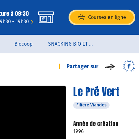
ture à 09:30
Courses en ligne
(s’ouvre dans une nouvelle fenêtr
 9h30 - 19h30
Biocoop
SNACKING BIO ET LOCAL
Partager sur
Le Pré Vert
Filière Viandes
Année de création
1996