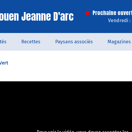
ouen Jeanne D'arc
Prochaine ouver
Vendredi :
ités
Recettes
Paysans associés
Magazines
Vert