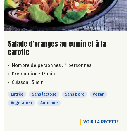
Lire la suite de la recette
Salade d’oranges au cumin et à la
carotte
Nombre de personnes :
4 personnes
Préparation : 15 min
Cuisson : 5 min
Entrée
Sans lactose
Sans porc
Vegan
Végétarien
Automne
VOIR LA RECETTE