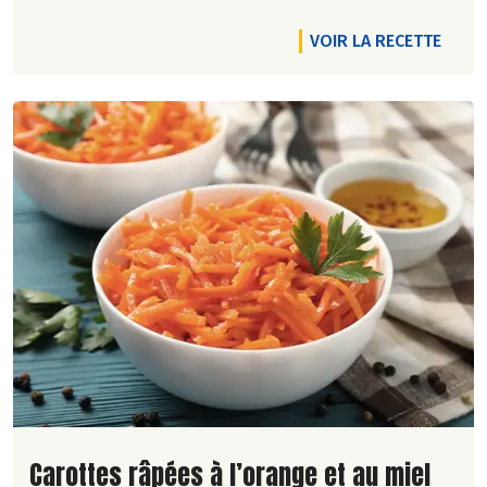
VOIR LA RECETTE
Lire la suite de la recette
Carottes râpées à l’orange et au miel