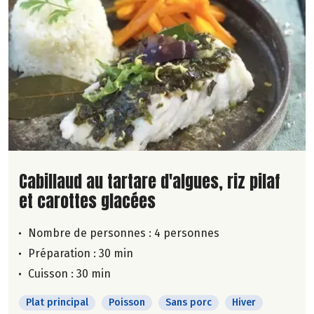
Lire la suite de la recette
Cabillaud au tartare d'algues, riz pilaf
et carottes glacées
Nombre de personnes :
4 personnes
Préparation : 30 min
Cuisson : 30 min
Plat principal
Poisson
Sans porc
Hiver