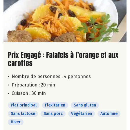
Lire la suite de la recette
Prix Engagé : Falafels à l’orange et aux
carottes
Nombre de personnes :
4 personnes
Préparation : 20 min
Cuisson : 30 min
Plat principal
Flexitarien
Sans gluten
Sans lactose
Sans porc
Végétarien
Automne
Hiver