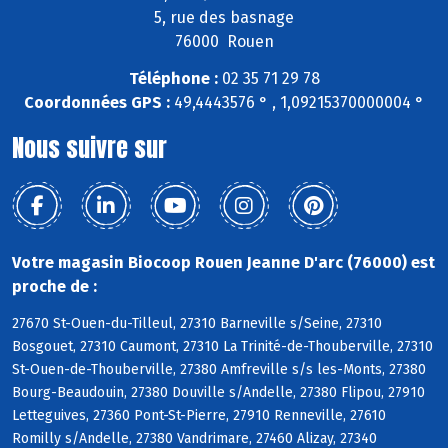
5, rue des basnage
76000 Rouen
Téléphone :
02 35 71 29 78
Coordonnées GPS :
49,4443576 ° , 1,09215370000004 °
Nous suivre sur
Votre magasin Biocoop Rouen Jeanne D'arc (76000) est
proche de :
27670 St-Ouen-du-Tilleul, 27310 Barneville s/Seine, 27310
Bosgouet, 27310 Caumont, 27310 La Trinité-de-Thouberville, 27310
St-Ouen-de-Thouberville, 27380 Amfreville s/s les-Monts, 27380
Bourg-Beaudouin, 27380 Douville s/Andelle, 27380 Flipou, 27910
Letteguives, 27360 Pont-St-Pierre, 27910 Renneville, 27610
Romilly s/Andelle, 27380 Vandrimare, 27460 Alizay, 27340