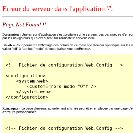
Erreur du serveur dans l'application '/'.
Page Not Found !!
Description :
Une erreur d'application s'est produite sur le serveur. Les paramètres d'erreur
par les navigateurs qui s'exécutent sur l'ordinateur serveur local.
Détails =
Pour permettre l'affichage des détails de ce message d'erreur spécifique sur les o
valeur "off" à l'attribut "mode" de cette balise <customErrors>.
<!-- Fichier de configuration Web.Config -->

<configuration>

    <system.web>

        <customErrors mode="Off"/>

    </system.web>

</configuration>
Remarques :
La page d'erreurs actuellement affichée peut être remplacée par une page d'erre
d'erreurs personnalisée !
<!-- Fichier de configuration Web.Config -->
