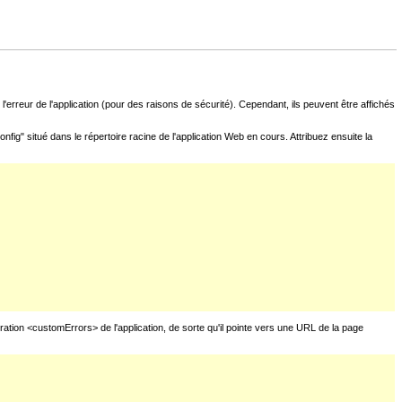
l'erreur de l'application (pour des raisons de sécurité). Cependant, ils peuvent être affichés
fig" situé dans le répertoire racine de l'application Web en cours. Attribuez ensuite la
uration <customErrors> de l'application, de sorte qu'il pointe vers une URL de la page