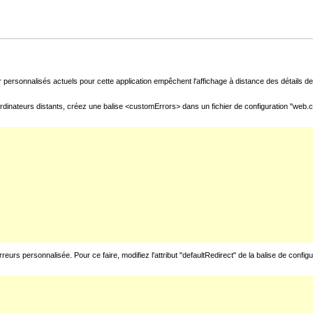
 personnalisés actuels pour cette application empêchent l'affichage à distance des détails de 
rdinateurs distants, créez une balise <customErrors> dans un fichier de configuration "web.con
urs personnalisée. Pour ce faire, modifiez l'attribut "defaultRedirect" de la balise de config