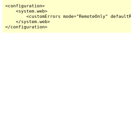
<configuration>

    <system.web>

        <customErrors mode="RemoteOnly" defaultR
    </system.web>

</configuration>