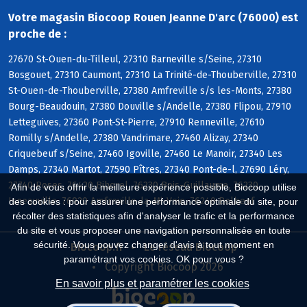
Votre magasin Biocoop Rouen Jeanne D'arc (76000) est
proche de :
27670 St-Ouen-du-Tilleul, 27310 Barneville s/Seine, 27310
Bosgouet, 27310 Caumont, 27310 La Trinité-de-Thouberville, 27310
St-Ouen-de-Thouberville, 27380 Amfreville s/s les-Monts, 27380
Bourg-Beaudouin, 27380 Douville s/Andelle, 27380 Flipou, 27910
Letteguives, 27360 Pont-St-Pierre, 27910 Renneville, 27610
Romilly s/Andelle, 27380 Vandrimare, 27460 Alizay, 27340
Criquebeuf s/Seine, 27460 Igoville, 27460 Le Manoir, 27340 Les
Damps, 27340 Martot, 27590 Pîtres, 27340 Pont-de-l, 27690 Léry,
27740 Poses, 76420 Bihorel, 76230 Bois-Guillaume, 76230
Afin de vous offrir la meilleure expérience possible, Biocoop utilise
Isneauville, 76920 Amfreville-la-Mi-Voie, 76240 Belbeuf
des cookies : pour assurer une performance optimale du site, pour
récolter des statistiques afin d'analyser le trafic et la performance
du site et vous proposer une navigation personnalisée en toute
sécurité. Vous pouvez changer d'avis à tout moment en
Biocoop.fr
Le réseau Biocoop
paramétrant vos cookies. OK pour vous ?
Copyright Biocoop 2026
En savoir plus et paramétrer les cookies