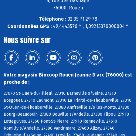
5, rue des basnage
76000 Rouen
Téléphone :
02 35 71 29 78
Coordonnées GPS :
49,4443576 ° , 1,09215370000004 °
Nous suivre sur
Votre magasin Biocoop Rouen Jeanne D'arc (76000) est
proche de :
27670 St-Ouen-du-Tilleul, 27310 Barneville s/Seine, 27310
Bosgouet, 27310 Caumont, 27310 La Trinité-de-Thouberville, 27310
St-Ouen-de-Thouberville, 27380 Amfreville s/s les-Monts, 27380
Bourg-Beaudouin, 27380 Douville s/Andelle, 27380 Flipou, 27910
Letteguives, 27360 Pont-St-Pierre, 27910 Renneville, 27610
Romilly s/Andelle, 27380 Vandrimare, 27460 Alizay, 27340
Criquebeuf s/Seine, 27460 Igoville, 27460 Le Manoir, 27340 Les