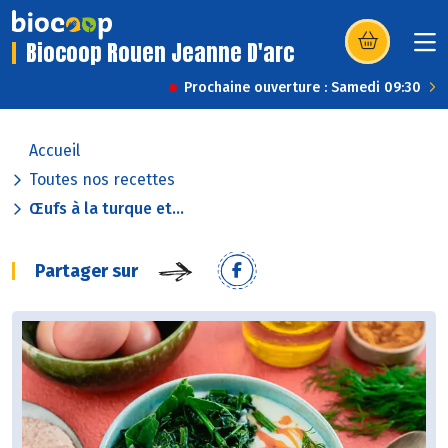
Biocoop Rouen Jeanne D'arc
(s’ouvre dans u
Prochaine ouverture : Samedi 09:30
Accueil
Toutes nos recettes
Œufs à la turque et...
Partager sur