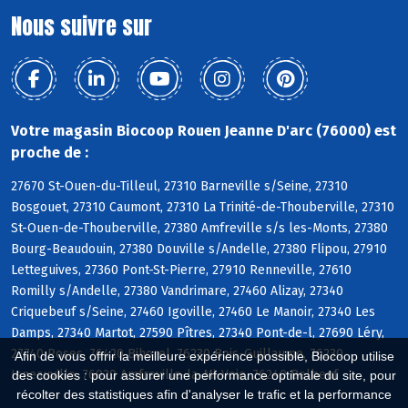
Nous suivre sur
Votre magasin Biocoop Rouen Jeanne D'arc (76000) est
proche de :
27670 St-Ouen-du-Tilleul, 27310 Barneville s/Seine, 27310
Bosgouet, 27310 Caumont, 27310 La Trinité-de-Thouberville, 27310
St-Ouen-de-Thouberville, 27380 Amfreville s/s les-Monts, 27380
Bourg-Beaudouin, 27380 Douville s/Andelle, 27380 Flipou, 27910
Letteguives, 27360 Pont-St-Pierre, 27910 Renneville, 27610
Romilly s/Andelle, 27380 Vandrimare, 27460 Alizay, 27340
Criquebeuf s/Seine, 27460 Igoville, 27460 Le Manoir, 27340 Les
Damps, 27340 Martot, 27590 Pîtres, 27340 Pont-de-l, 27690 Léry,
27740 Poses, 76420 Bihorel, 76230 Bois-Guillaume, 76230
Afin de vous offrir la meilleure expérience possible, Biocoop utilise
Isneauville, 76920 Amfreville-la-Mi-Voie, 76240 Belbeuf
des cookies : pour assurer une performance optimale du site, pour
récolter des statistiques afin d'analyser le trafic et la performance