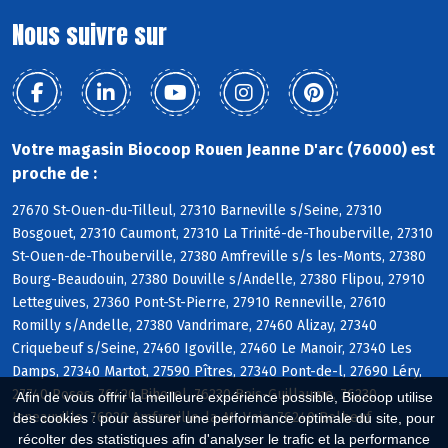
Nous suivre sur
Votre magasin Biocoop Rouen Jeanne D'arc (76000) est
proche de :
27670 St-Ouen-du-Tilleul, 27310 Barneville s/Seine, 27310
Bosgouet, 27310 Caumont, 27310 La Trinité-de-Thouberville, 27310
St-Ouen-de-Thouberville, 27380 Amfreville s/s les-Monts, 27380
Bourg-Beaudouin, 27380 Douville s/Andelle, 27380 Flipou, 27910
Letteguives, 27360 Pont-St-Pierre, 27910 Renneville, 27610
Romilly s/Andelle, 27380 Vandrimare, 27460 Alizay, 27340
Criquebeuf s/Seine, 27460 Igoville, 27460 Le Manoir, 27340 Les
Damps, 27340 Martot, 27590 Pîtres, 27340 Pont-de-l, 27690 Léry,
27740 Poses, 76420 Bihorel, 76230 Bois-Guillaume, 76230
Afin de vous offrir la meilleure expérience possible, Biocoop utilise
Isneauville, 76920 Amfreville-la-Mi-Voie, 76240 Belbeuf
des cookies : pour assurer une performance optimale du site, pour
récolter des statistiques afin d'analyser le trafic et la performance