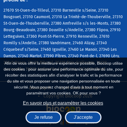
27670 St-Ouen-du-Tilleul, 27310 Barneville s/Seine, 27310
Bosgouet, 27310 Caumont, 27310 La Trinité-de-Thouberville, 27310
St-Ouen-de-Thouberville, 27380 Amfreville s/s les-Monts, 27380
Bourg-Beaudouin, 27380 Douville s/Andelle, 27380 Flipou, 27910
Letteguives, 27360 Pont-St-Pierre, 27910 Renneville, 27610
Romilly s/Andelle, 27380 Vandrimare, 27460 Alizay, 27340
Criquebeuf s/Seine, 27460 Igoville, 27460 Le Manoir, 27340 Les
Damps, 27340 Martot, 27590 Pîtres, 27340 Pont-de-l, 27690 Léry,
27740 Poses, 76420 Bihorel, 76230 Bois-Guillaume, 76230
Afin de vous offrir la meilleure expérience possible, Biocoop utilise
Isneauville, 76920 Amfreville-la-Mi-Voie, 76240 Belbeuf
des cookies : pour assurer une performance optimale du site, pour
récolter des statistiques afin d'analyser le trafic et la performance
du site et vous proposer une navigation personnalisée en toute
sécurité. Vous pouvez changer d'avis à tout moment en
Biocoop.fr
Le réseau Biocoop
paramétrant vos cookies. OK pour vous ?
Copyright Biocoop 2026
En savoir plus et paramétrer les cookies
Je refuse
J'accepte
Réalisé par