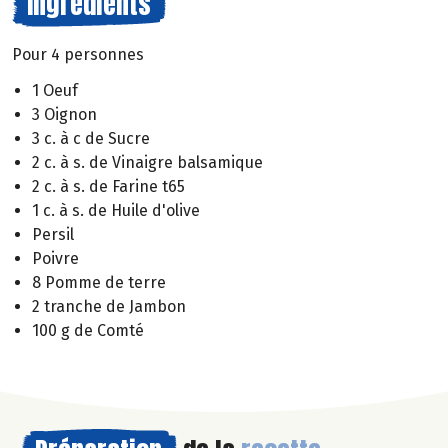
Ingrédients
Pour 4 personnes
1 Oeuf
3 Oignon
3 c. à c de Sucre
2 c. à s. de Vinaigre balsamique
2 c. à s. de Farine t65
1 c. à s. de Huile d'olive
Persil
Poivre
8 Pomme de terre
2 tranche de Jambon
100 g de Comté