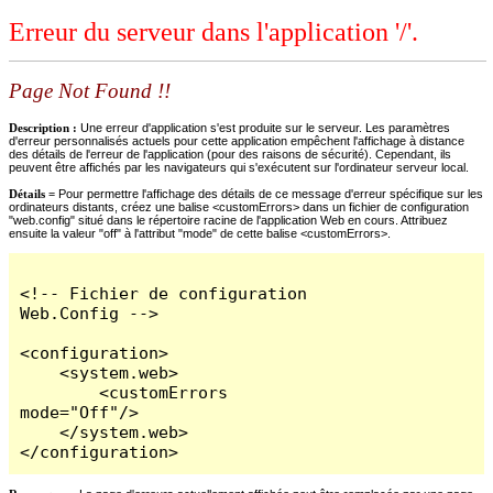
Erreur du serveur dans l'application '/'.
Page Not Found !!
Description :
Une erreur d'application s'est produite sur le serveur. Les paramètres
d'erreur personnalisés actuels pour cette application empêchent l'affichage à distance
des détails de l'erreur de l'application (pour des raisons de sécurité). Cependant, ils
peuvent être affichés par les navigateurs qui s'exécutent sur l'ordinateur serveur local.
Détails =
Pour permettre l'affichage des détails de ce message d'erreur spécifique sur les
ordinateurs distants, créez une balise <customErrors> dans un fichier de configuration
"web.config" situé dans le répertoire racine de l'application Web en cours. Attribuez
ensuite la valeur "off" à l'attribut "mode" de cette balise <customErrors>.
<!-- Fichier de configuration 
Web.Config -->

<configuration>

    <system.web>

        <customErrors 
mode="Off"/>

    </system.web>

</configuration>