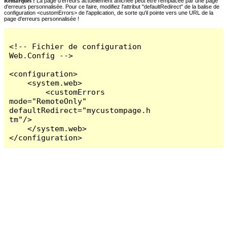
Remarques :
La page d'erreurs actuellement affichée peut être remplacée par une page
d'erreurs personnalisée. Pour ce faire, modifiez l'attribut "defaultRedirect" de la balise de
configuration <customErrors> de l'application, de sorte qu'il pointe vers une URL de la
page d'erreurs personnalisée !
<!-- Fichier de configuration 
Web.Config -->

<configuration>

    <system.web>

        <customErrors 
mode="RemoteOnly" 
defaultRedirect="mycustompage.h
tm"/>

    </system.web>

</configuration>