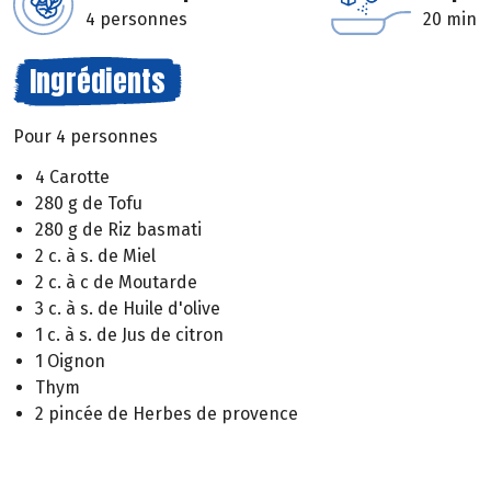
4 personnes
20 min
Ingrédients
Pour 4 personnes
4 Carotte
280 g de Tofu
280 g de Riz basmati
2 c. à s. de Miel
2 c. à c de Moutarde
3 c. à s. de Huile d'olive
1 c. à s. de Jus de citron
1 Oignon
Thym
2 pincée de Herbes de provence