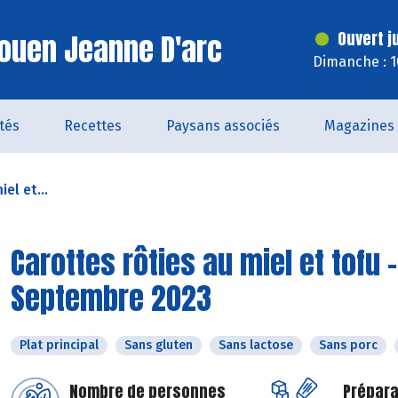
ouen Jeanne D'arc
Ouvert j
Dimanche : 1
ités
Recettes
Paysans associés
Magazines
el et...
Carottes rôties au miel et tofu 
Septembre 2023
Plat principal
Sans gluten
Sans lactose
Sans porc
Nombre de personnes
Prépara