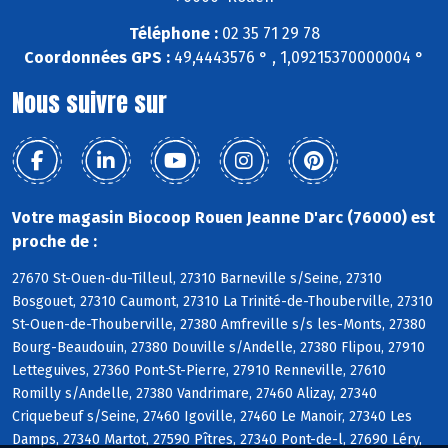
Téléphone :
02 35 71 29 78
Coordonnées GPS :
49,4443576 ° , 1,09215370000004 °
Nous suivre sur
Votre magasin Biocoop Rouen Jeanne D'arc (76000) est
proche de :
27670 St-Ouen-du-Tilleul, 27310 Barneville s/Seine, 27310
Bosgouet, 27310 Caumont, 27310 La Trinité-de-Thouberville, 27310
St-Ouen-de-Thouberville, 27380 Amfreville s/s les-Monts, 27380
Bourg-Beaudouin, 27380 Douville s/Andelle, 27380 Flipou, 27910
Letteguives, 27360 Pont-St-Pierre, 27910 Renneville, 27610
Romilly s/Andelle, 27380 Vandrimare, 27460 Alizay, 27340
Criquebeuf s/Seine, 27460 Igoville, 27460 Le Manoir, 27340 Les
Damps, 27340 Martot, 27590 Pîtres, 27340 Pont-de-l, 27690 Léry,