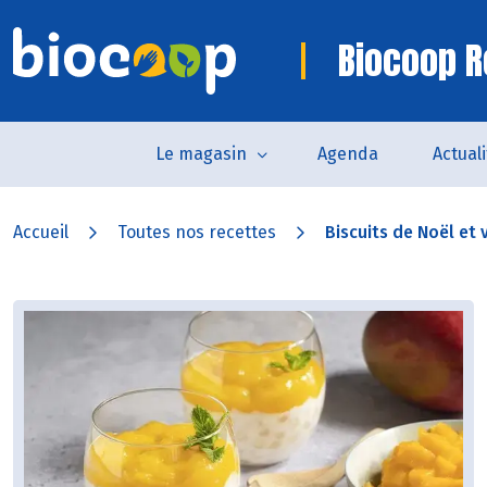
Biocoop R
Le magasin
Agenda
Actual
Accueil
Toutes nos recettes
Biscuits de Noël et v