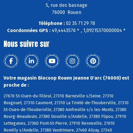
5, rue des basnage
76000 Rouen
Téléphone :
02 35 71 29 78
Coordonnées GPS :
49,4443576 ° , 1,09215370000004 °
Nous suivre sur
Votre magasin Biocoop Rouen Jeanne D'arc (76000) est
proche de :
27670 St-Ouen-du-Tilleul, 27310 Barneville s/Seine, 27310
Bosgouet, 27310 Caumont, 27310 La Trinité-de-Thouberville, 27310
St-Ouen-de-Thouberville, 27380 Amfreville s/s les-Monts, 27380
Bourg-Beaudouin, 27380 Douville s/Andelle, 27380 Flipou, 27910
Letteguives, 27360 Pont-St-Pierre, 27910 Renneville, 27610
Romilly s/Andelle, 27380 Vandrimare, 27460 Alizay, 27340