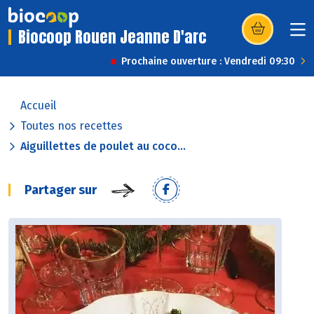
Biocoop Rouen Jeanne D'arc
(s’ouvre dans u
Prochaine ouverture : Vendredi 09:30
Accueil
Toutes nos recettes
Aiguillettes de poulet au coco...
Partager sur