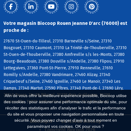
Votre magasin Biocoop Rouen Jeanne D'arc (76000) est
proche de :
27670 St-Ouen-du-Tilleul, 27310 Barneville s/Seine, 27310
Bosgouet, 27310 Caumont, 27310 La Trinité-de-Thouberville, 27310
St-Ouen-de-Thouberville, 27380 Amfreville s/s les-Monts, 27380
Bourg-Beaudouin, 27380 Douville s/Andelle, 27380 Flipou, 27910
Letteguives, 27360 Pont-St-Pierre, 27910 Renneville, 27610
Romilly s/Andelle, 27380 Vandrimare, 27460 Alizay, 27340
Criquebeuf s/Seine, 27460 Igoville, 27460 Le Manoir, 27340 Les
Damps, 27340 Martot, 27590 Pîtres, 27340 Pont-de-l, 27690 Léry,
27740 Poses, 76420 Bihorel, 76230 Bois-Guillaume, 76230
Afin de vous offrir la meilleure expérience possible, Biocoop utilise
Isneauville, 76920 Amfreville-la-Mi-Voie, 76240 Belbeuf
des cookies : pour assurer une performance optimale du site, pour
récolter des statistiques afin d'analyser le trafic et la performance
du site et vous proposer une navigation personnalisée en toute
sécurité. Vous pouvez changer d'avis à tout moment en
Biocoop.fr
Le réseau Biocoop
paramétrant vos cookies. OK pour vous ?
Copyright Biocoop 2026