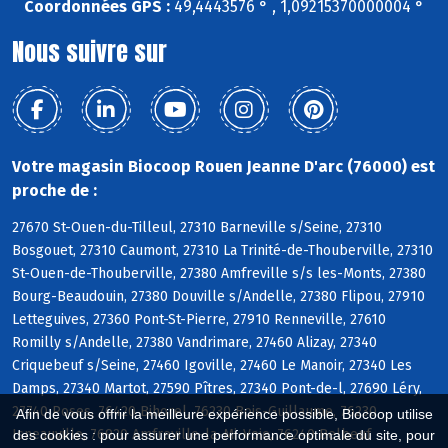
Coordonnées GPS :
49,4443576 ° , 1,09215370000004 °
Nous suivre sur
Votre magasin Biocoop Rouen Jeanne D'arc (76000) est
proche de :
27670 St-Ouen-du-Tilleul, 27310 Barneville s/Seine, 27310
Bosgouet, 27310 Caumont, 27310 La Trinité-de-Thouberville, 27310
St-Ouen-de-Thouberville, 27380 Amfreville s/s les-Monts, 27380
Bourg-Beaudouin, 27380 Douville s/Andelle, 27380 Flipou, 27910
Letteguives, 27360 Pont-St-Pierre, 27910 Renneville, 27610
Romilly s/Andelle, 27380 Vandrimare, 27460 Alizay, 27340
Criquebeuf s/Seine, 27460 Igoville, 27460 Le Manoir, 27340 Les
Damps, 27340 Martot, 27590 Pîtres, 27340 Pont-de-l, 27690 Léry,
27740 Poses, 76420 Bihorel, 76230 Bois-Guillaume, 76230
Afin de vous offrir la meilleure expérience possible, Biocoop utilise
Isneauville, 76920 Amfreville-la-Mi-Voie, 76240 Belbeuf
des cookies : pour assurer une performance optimale du site, pour