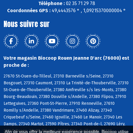
Téléphone :
02 35 71 29 78
Coordonnées GPS :
49,4443576 ° , 1,09215370000004 °
Nous suivre sur
Votre magasin Biocoop Rouen Jeanne D'arc (76000) est
proche de :
27670 St-Ouen-du-Tilleul, 27310 Barneville s/Seine, 27310
Bosgouet, 27310 Caumont, 27310 La Trinité-de-Thouberville, 27310
St-Ouen-de-Thouberville, 27380 Amfreville s/s les-Monts, 27380
Bourg-Beaudouin, 27380 Douville s/Andelle, 27380 Flipou, 27910
Letteguives, 27360 Pont-St-Pierre, 27910 Renneville, 27610
Romilly s/Andelle, 27380 Vandrimare, 27460 Alizay, 27340
Criquebeuf s/Seine, 27460 Igoville, 27460 Le Manoir, 27340 Les
Damps, 27340 Martot, 27590 Pîtres, 27340 Pont-de-l, 27690 Léry,
27740 Poses, 76420 Bihorel, 76230 Bois-Guillaume, 76230
Afin de vous offrir la meilleure expérience possible, Biocoop utilise