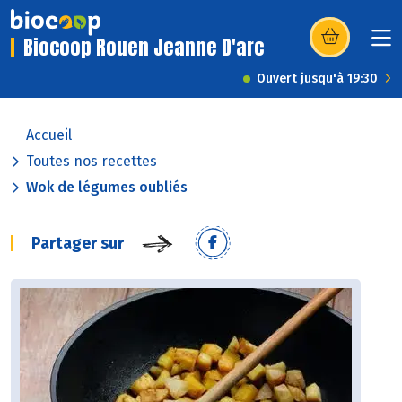
Biocoop Rouen Jeanne D'arc
(s’ouvre dans u
Ouvert jusqu'à 19:30
Accueil
Toutes nos recettes
Wok de légumes oubliés
Partager sur