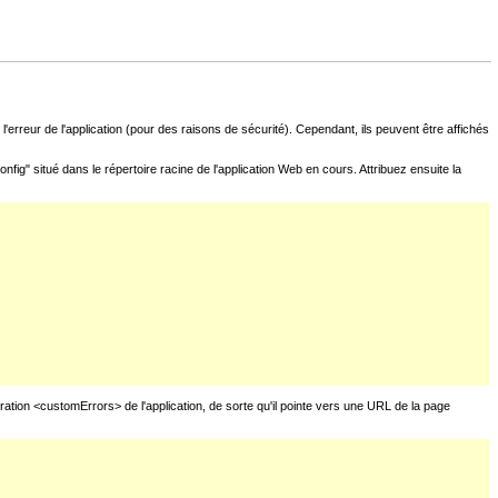
l'erreur de l'application (pour des raisons de sécurité). Cependant, ils peuvent être affichés
fig" situé dans le répertoire racine de l'application Web en cours. Attribuez ensuite la
uration <customErrors> de l'application, de sorte qu'il pointe vers une URL de la page