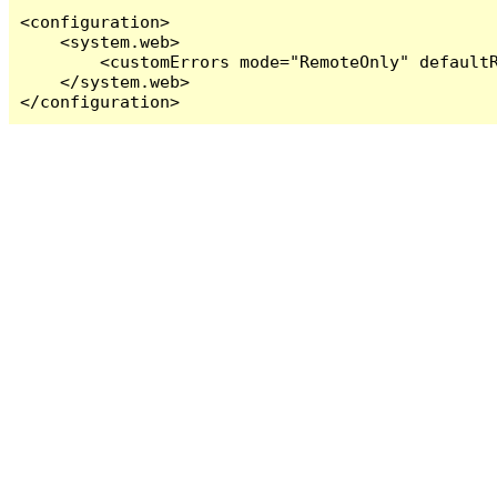
<configuration>

    <system.web>

        <customErrors mode="RemoteOnly" defaultR
    </system.web>

</configuration>