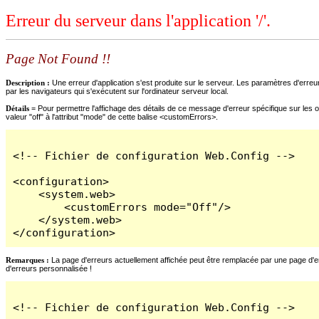
Erreur du serveur dans l'application '/'.
Page Not Found !!
Description :
Une erreur d'application s'est produite sur le serveur. Les paramètres d'erreur
par les navigateurs qui s'exécutent sur l'ordinateur serveur local.
Détails =
Pour permettre l'affichage des détails de ce message d'erreur spécifique sur les o
valeur "off" à l'attribut "mode" de cette balise <customErrors>.
<!-- Fichier de configuration Web.Config -->

<configuration>

    <system.web>

        <customErrors mode="Off"/>

    </system.web>

</configuration>
Remarques :
La page d'erreurs actuellement affichée peut être remplacée par une page d'erre
d'erreurs personnalisée !
<!-- Fichier de configuration Web.Config -->
