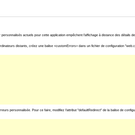
 personnalisés actuels pour cette application empêchent l'affichage à distance des détails de 
rdinateurs distants, créez une balise <customErrors> dans un fichier de configuration "web.con
urs personnalisée. Pour ce faire, modifiez l'attribut "defaultRedirect" de la balise de config