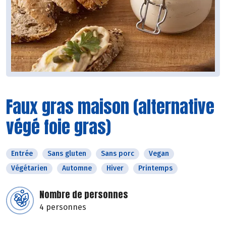
Faux gras maison (alternative
végé foie gras)
Entrée
Sans gluten
Sans porc
Vegan
Végétarien
Automne
Hiver
Printemps
Nombre de personnes
4 personnes