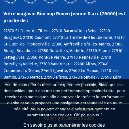
Votre magasin Biocoop Rouen Jeanne D'arc (76000) est
proche de :
27670 St-Ouen-du-Tilleul, 27310 Barneville s/Seine, 27310
Bosgouet, 27310 Caumont, 27310 La Trinité-de-Thouberville, 27310
St-Ouen-de-Thouberville, 27380 Amfreville s/s les-Monts, 27380
Bourg-Beaudouin, 27380 Douville s/Andelle, 27380 Flipou, 27910
Letteguives, 27360 Pont-St-Pierre, 27910 Renneville, 27610
Romilly s/Andelle, 27380 Vandrimare, 27460 Alizay, 27340
Criquebeuf s/Seine, 27460 Igoville, 27460 Le Manoir, 27340 Les
Damps, 27340 Martot, 27590 Pîtres, 27340 Pont-de-l, 27690 Léry,
27740 Poses, 76420 Bihorel, 76230 Bois-Guillaume, 76230
Afin de vous offrir la meilleure expérience possible, Biocoop utilise
Isneauville, 76920 Amfreville-la-Mi-Voie, 76240 Belbeuf
des cookies : pour assurer une performance optimale du site, pour
récolter des statistiques afin d'analyser le trafic et la performance
du site et vous proposer une navigation personnalisée en toute
sécurité. Vous pouvez changer d'avis à tout moment en
Biocoop.fr
Le réseau Biocoop
paramétrant vos cookies. OK pour vous ?
Copyright Biocoop 2026
En savoir plus et paramétrer les cookies