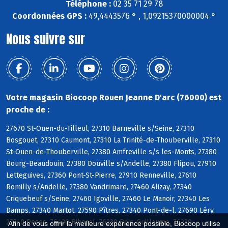
Téléphone :
02 35 71 29 78
Coordonnées GPS :
49,4443576 ° , 1,09215370000004 °
Nous suivre sur
Votre magasin Biocoop Rouen Jeanne D'arc (76000) est
proche de :
27670 St-Ouen-du-Tilleul, 27310 Barneville s/Seine, 27310
Bosgouet, 27310 Caumont, 27310 La Trinité-de-Thouberville, 27310
St-Ouen-de-Thouberville, 27380 Amfreville s/s les-Monts, 27380
Bourg-Beaudouin, 27380 Douville s/Andelle, 27380 Flipou, 27910
Letteguives, 27360 Pont-St-Pierre, 27910 Renneville, 27610
Romilly s/Andelle, 27380 Vandrimare, 27460 Alizay, 27340
Criquebeuf s/Seine, 27460 Igoville, 27460 Le Manoir, 27340 Les
Damps, 27340 Martot, 27590 Pîtres, 27340 Pont-de-l, 27690 Léry,
27740 Poses, 76420 Bihorel, 76230 Bois-Guillaume, 76230
Afin de vous offrir la meilleure expérience possible, Biocoop utilise