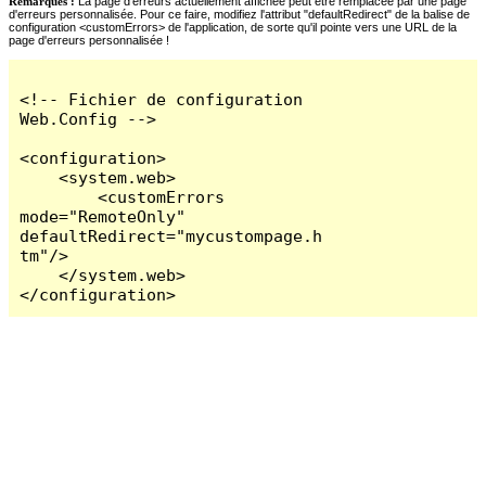
Remarques :
La page d'erreurs actuellement affichée peut être remplacée par une page
d'erreurs personnalisée. Pour ce faire, modifiez l'attribut "defaultRedirect" de la balise de
configuration <customErrors> de l'application, de sorte qu'il pointe vers une URL de la
page d'erreurs personnalisée !
<!-- Fichier de configuration 
Web.Config -->

<configuration>

    <system.web>

        <customErrors 
mode="RemoteOnly" 
defaultRedirect="mycustompage.h
tm"/>

    </system.web>

</configuration>