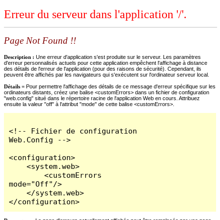
Erreur du serveur dans l'application '/'.
Page Not Found !!
Description :
Une erreur d'application s'est produite sur le serveur. Les paramètres
d'erreur personnalisés actuels pour cette application empêchent l'affichage à distance
des détails de l'erreur de l'application (pour des raisons de sécurité). Cependant, ils
peuvent être affichés par les navigateurs qui s'exécutent sur l'ordinateur serveur local.
Détails =
Pour permettre l'affichage des détails de ce message d'erreur spécifique sur les
ordinateurs distants, créez une balise <customErrors> dans un fichier de configuration
"web.config" situé dans le répertoire racine de l'application Web en cours. Attribuez
ensuite la valeur "off" à l'attribut "mode" de cette balise <customErrors>.
<!-- Fichier de configuration 
Web.Config -->

<configuration>

    <system.web>

        <customErrors 
mode="Off"/>

    </system.web>

</configuration>