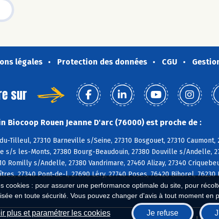
ons légales
Protection des données
CGU
Gestio
re sur
n Biocoop Rouen Jeanne D'arc (76000) est proche de :
u-Tilleul, 27310 Barneville s/Seine, 27310 Bosgouet, 27310 Caumont, 
e s/s les-Monts, 27380 Bourg-Beaudouin, 27380 Douville s/Andelle, 27
10 Romilly s/Andelle, 27380 Vandrimare, 27460 Alizay, 27340 Criquebeu
îtres, 27340 Pont-de-l, 27690 Léry, 27740 Poses, 76420 Bihorel, 76230 
es cookies : pour assurer une performance optimale du site, pour récolter
isée en toute sécurité. Vous pouvez changer d'avis à tout moment en 
r plus et paramétrer les cookies
Je refuse
J
Biocoop.fr
Le ré