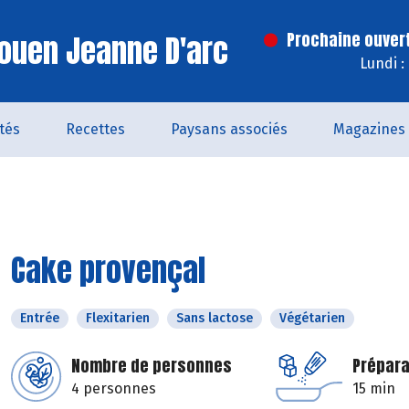
ouen Jeanne D'arc
Prochaine ouver
Lundi :
ités
Recettes
Paysans associés
Magazines
Cake provençal
Entrée
Flexitarien
Sans lactose
Végétarien
Nombre de personnes
Prépara
4 personnes
15 min