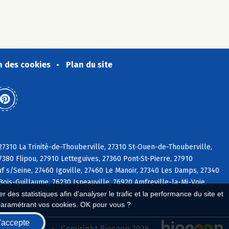
n des cookies
Plan du site
27310 La Trinité-de-Thouberville, 27310 St-Ouen-de-Thouberville,
380 Flipou, 27910 Letteguives, 27360 Pont-St-Pierre, 27910
f s/Seine, 27460 Igoville, 27460 Le Manoir, 27340 Les Damps, 27340
Bois-Guillaume, 76230 Isneauville, 76920 Amfreville-la-Mi-Voie,
 des statistiques afin d'analyser le trafic et la performance du site et
paramétrant vos cookies. OK pour vous ?
'accepte
seau Biocoop
Copyright Biocoop 2026