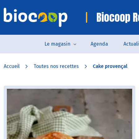
Biocoop R
Le magasin
Agenda
Actual
Accueil
Toutes nos recettes
Cake provençal