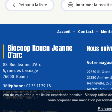
Retour à la liste
Imprimer la recette
Accueil
Contact
Menti
Biocoop Rouen Jeanne
Nous suiv
D'arc
Votre magasi
88, Rue Jeanne d'Arc
5, rue des basnage
27670 St-Ouen-d
76000 Rouen
27380 Amfrevill
Renneville, 276
Téléphone :
02 35 71 29 78
Martot, 27590 P
Coordonnées GPS :
49,4443576 ° ,
Afin de vous offrir la meilleure expérience possible, Biocoop utilise d
76240 Belbeuf
1,09215370000004 °
vous proposer une navigation personnal
En savoi
Réalisé par