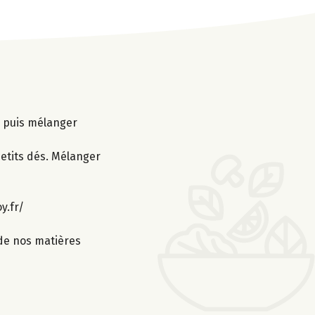
er puis mélanger
petits dés. Mélanger
y.fr/
 de nos matières