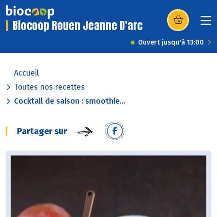
Biocoop Rouen Jeanne D'arc
(s’ouvre dans u
Ouvert jusqu'à 13:00
Accueil
Toutes nos recettes
Cocktail de saison : smoothie...
Partager sur