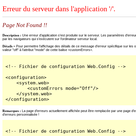
Erreur du serveur dans l'application '/'.
Page Not Found !!
Description :
Une erreur d'application s'est produite sur le serveur. Les paramètres d'erreur
par les navigateurs qui s'exécutent sur l'ordinateur serveur local.
Détails =
Pour permettre l'affichage des détails de ce message d'erreur spécifique sur les o
valeur "off" à l'attribut "mode" de cette balise <customErrors>.
<!-- Fichier de configuration Web.Config -->

<configuration>

    <system.web>

        <customErrors mode="Off"/>

    </system.web>

</configuration>
Remarques :
La page d'erreurs actuellement affichée peut être remplacée par une page d'erre
d'erreurs personnalisée !
<!-- Fichier de configuration Web.Config -->
