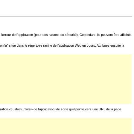
l'erreur de l'application (pour des raisons de sécurité). Cependant, ils peuvent être affichés
fig" situé dans le répertoire racine de l'application Web en cours. Attribuez ensuite la
uration <customErrors> de l'application, de sorte qu'il pointe vers une URL de la page