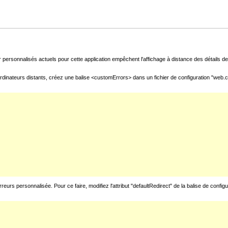
 personnalisés actuels pour cette application empêchent l'affichage à distance des détails de 
rdinateurs distants, créez une balise <customErrors> dans un fichier de configuration "web.con
urs personnalisée. Pour ce faire, modifiez l'attribut "defaultRedirect" de la balise de config