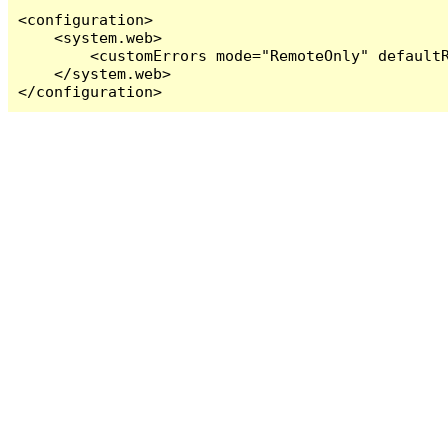
<configuration>

    <system.web>

        <customErrors mode="RemoteOnly" defaultR
    </system.web>

</configuration>