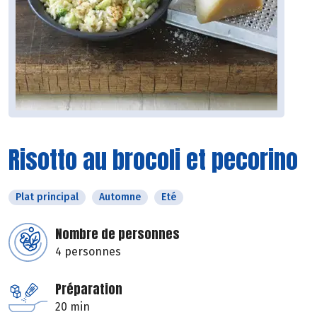
Risotto au brocoli et pecorino
Plat principal
Automne
Eté
Nombre de personnes
4 personnes
Préparation
20 min