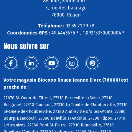
88, Rue Jeanne d'Arc
5, rue des basnage
76000 Rouen
Téléphone :
02 35 71 29 78
Coordonnées GPS :
49,4443576 ° , 1,09215370000004 °
Nous suivre sur
Votre magasin Biocoop Rouen Jeanne D'arc (76000) est
proche de :
27670 St-Ouen-du-Tilleul, 27310 Barneville s/Seine, 27310
Bosgouet, 27310 Caumont, 27310 La Trinité-de-Thouberville, 27310
St-Ouen-de-Thouberville, 27380 Amfreville s/s les-Monts, 27380
Bourg-Beaudouin, 27380 Douville s/Andelle, 27380 Flipou, 27910
Letteguives, 27360 Pont-St-Pierre, 27910 Renneville, 27610
Romilly s/Andelle, 27380 Vandrimare, 27460 Alizay, 27340