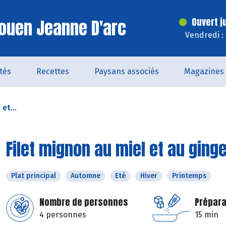
ouen Jeanne D'arc
Ouvert j
Vendredi :
ités
Recettes
Paysans associés
Magazines
et...
Filet mignon au miel et au gin
Plat principal
Automne
Eté
Hiver
Printemps
Nombre de personnes
Prépara
4 personnes
15 min