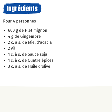
Ingrédients
Pour 4 personnes
600 g de Filet mignon
4 g de Gingembre
2 c. à s. de Miel d'acacia
2 Ail
1 c. à s. de Sauce soja
1 c. à c. de Quatre épices
3 c. à s. de Huile d'olive