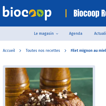
Biocoop R
Le magasin
Agenda
Actual
Accueil
Toutes nos recettes
Filet mignon au miel 