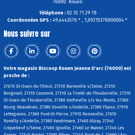
76000 Rouen
Téléphone :
02 35 71 29 78
Coordonnées GPS :
49,4443576 ° , 1,09215370000004 °
Nous suivre sur
Votre magasin Biocoop Rouen Jeanne D'arc (76000) est
proche de :
27670 St-Ouen-du-Tilleul, 27310 Barneville s/Seine, 27310
Bosgouet, 27310 Caumont, 27310 La Trinité-de-Thouberville, 27310
St-Ouen-de-Thouberville, 27380 Amfreville s/s les-Monts, 27380
Bourg-Beaudouin, 27380 Douville s/Andelle, 27380 Flipou, 27910
Letteguives, 27360 Pont-St-Pierre, 27910 Renneville, 27610
Romilly s/Andelle, 27380 Vandrimare, 27460 Alizay, 27340
Criquebeuf s/Seine, 27460 Igoville, 27460 Le Manoir, 27340 Les
Damps, 27340 Martot, 27590 Pîtres, 27340 Pont-de-l, 27690 Léry,