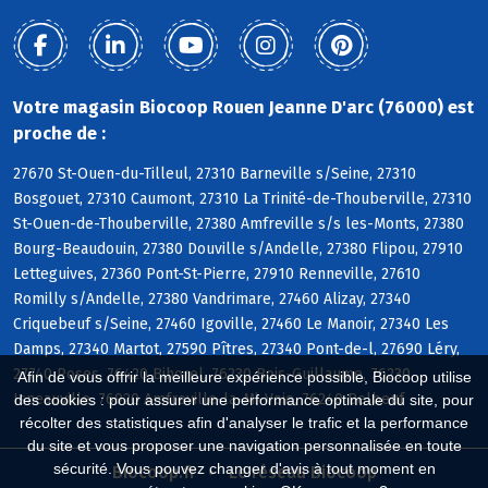
Votre magasin Biocoop Rouen Jeanne D'arc (76000) est
proche de :
27670 St-Ouen-du-Tilleul, 27310 Barneville s/Seine, 27310
Bosgouet, 27310 Caumont, 27310 La Trinité-de-Thouberville, 27310
St-Ouen-de-Thouberville, 27380 Amfreville s/s les-Monts, 27380
Bourg-Beaudouin, 27380 Douville s/Andelle, 27380 Flipou, 27910
Letteguives, 27360 Pont-St-Pierre, 27910 Renneville, 27610
Romilly s/Andelle, 27380 Vandrimare, 27460 Alizay, 27340
Criquebeuf s/Seine, 27460 Igoville, 27460 Le Manoir, 27340 Les
Damps, 27340 Martot, 27590 Pîtres, 27340 Pont-de-l, 27690 Léry,
27740 Poses, 76420 Bihorel, 76230 Bois-Guillaume, 76230
Afin de vous offrir la meilleure expérience possible, Biocoop utilise
Isneauville, 76920 Amfreville-la-Mi-Voie, 76240 Belbeuf
des cookies : pour assurer une performance optimale du site, pour
récolter des statistiques afin d'analyser le trafic et la performance
du site et vous proposer une navigation personnalisée en toute
sécurité. Vous pouvez changer d'avis à tout moment en
Biocoop.fr
Le réseau Biocoop