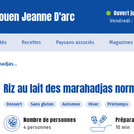
ouen Jeanne D'arc
Ouvert j
Vendredi :
ités
Recettes
Paysans associés
Magazines
hadjas...
Riz au lait des marahadjas no
Dessert
Sans gluten
Automne
Hiver
Printemps
Nombre de personnes
Prépara
4 personnes
10 min