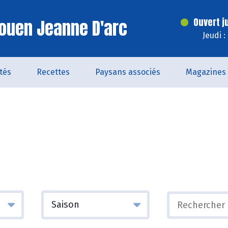
ouen Jeanne D'arc
Ouvert j
Jeudi 
ités
Recettes
Paysans associés
Magazines