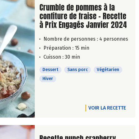
Lire la suite de la recette
Crumble de pommes à la
confiture de fraise - Recette
à Prix Engagés Janvier 2024
Nombre de personnes :
4 personnes
Préparation : 15 min
Cuisson : 30 min
Dessert
Sans porc
Végétarien
Hiver
VOIR LA RECETTE
Lire la suite de la recette
Recette punch cranberry