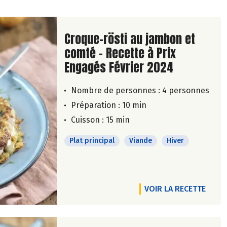
Lire la suite de la recette
Croque-rösti au jambon et
comté - Recette à Prix
Engagés Février 2024
Nombre de personnes :
4 personnes
Préparation : 10 min
Cuisson : 15 min
Plat principal
Viande
Hiver
VOIR LA RECETTE