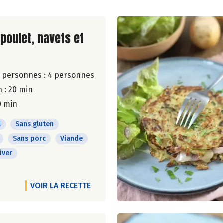
ite de la recette
 poulet, navets et
 personnes :
4 personnes
 : 20 min
0 min
l
Sans gluten
Sans porc
Viande
iver
VOIR LA RECETTE