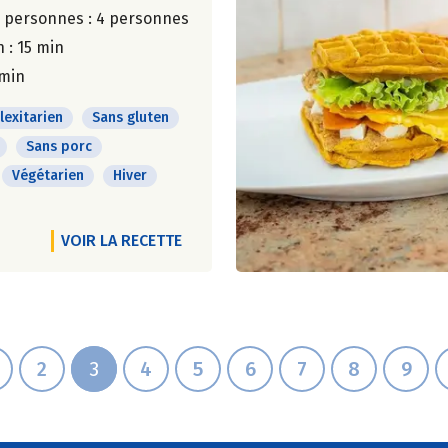
 personnes :
4 personnes
 : 15 min
 min
lexitarien
Sans gluten
Sans porc
Végétarien
Hiver
VOIR LA RECETTE
2
3
4
5
6
7
8
9