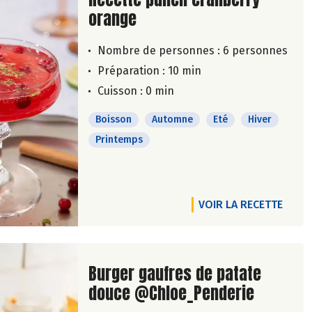
orange
Nombre de personnes :
6 personnes
Préparation : 10 min
Cuisson : 0 min
Boisson
Automne
Eté
Hiver
Printemps
VOIR LA RECETTE
Lire la suite de la recette
Burger gaufres de patate
douce @Chloe_Penderie