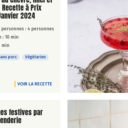
 Recette à Prix
Janvier 2024
 personnes :
4 personnes
 : 10 min
0 min
Sans porc
Végétarien
VOIR LA RECETTE
ite de la recette
es festives par
enderie