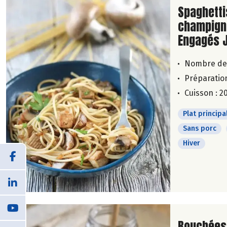
Lire la su
Spaghetti
champigno
Engagés 
Nombre de
Préparation
Cuisson : 2
Plat principa
Sans porc
Hiver
Lire la su
Bouchées 