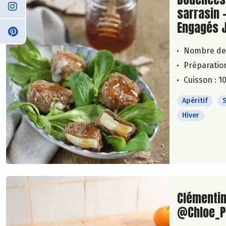
sarrasin -
Engagés 
Nombre de
Préparation
Cuisson : 1
Apéritif
Hiver
Lire la su
Clémentin
@Chloe_P