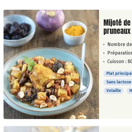
Lire la su
Mijoté de
pruneaux
Nombre de
Préparation
Cuisson : 8
Plat principa
Sans lactose
Volaille
H