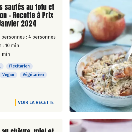
ite de la recette
s sautés au tofu et
n - Recette à Prix
Janvier 2024
 personnes :
4 personnes
 : 10 min
0 min
l
Flexitarien
Vegan
Végétarien
VOIR LA RECETTE
ite de la recette
au chèvre, miel et