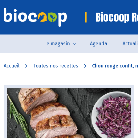
Biocoop R
Le magasin
Agenda
Actual
Accueil
Toutes nos recettes
Chou rouge confit, 