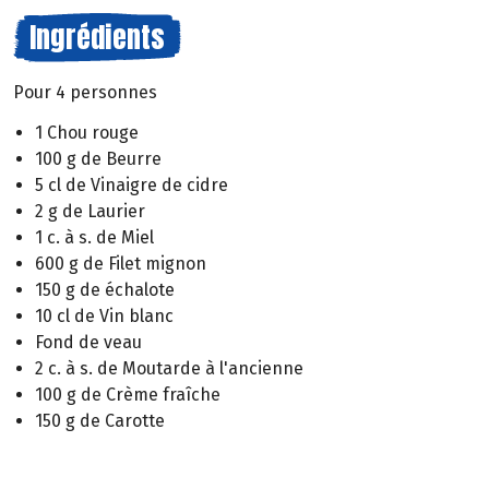
Ingrédients
Pour 4 personnes
1 Chou rouge
100 g de Beurre
5 cl de Vinaigre de cidre
2 g de Laurier
1 c. à s. de Miel
600 g de Filet mignon
150 g de échalote
10 cl de Vin blanc
Fond de veau
2 c. à s. de Moutarde à l'ancienne
100 g de Crème fraîche
150 g de Carotte