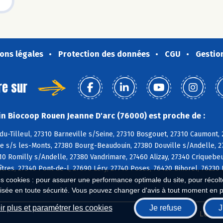
ons légales
Protection des données
CGU
Gestio
re sur
n Biocoop Rouen Jeanne D'arc (76000) est proche de :
u-Tilleul, 27310 Barneville s/Seine, 27310 Bosgouet, 27310 Caumont, 
e s/s les-Monts, 27380 Bourg-Beaudouin, 27380 Douville s/Andelle, 27
10 Romilly s/Andelle, 27380 Vandrimare, 27460 Alizay, 27340 Criquebeu
îtres, 27340 Pont-de-l, 27690 Léry, 27740 Poses, 76420 Bihorel, 76230 
es cookies : pour assurer une performance optimale du site, pour récolter
isée en toute sécurité. Vous pouvez changer d'avis à tout moment en 
r plus et paramétrer les cookies
Je refuse
J
Biocoop.fr
Le ré