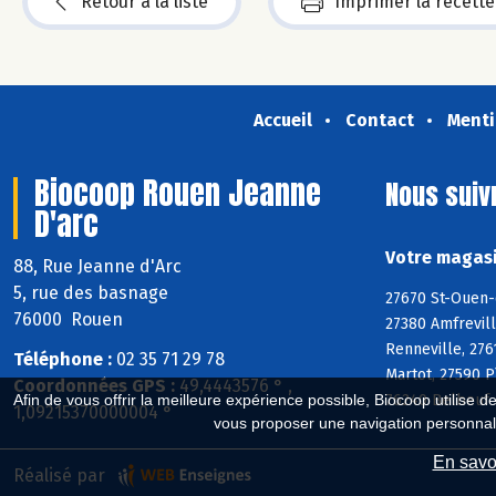
Retour à la liste
Imprimer la recette
Accueil
Contact
Menti
Biocoop Rouen Jeanne
Nous suiv
D'arc
Votre magasi
88, Rue Jeanne d'Arc
5, rue des basnage
27670 St-Ouen-d
76000 Rouen
27380 Amfrevill
Renneville, 276
Téléphone :
02 35 71 29 78
Martot, 27590 P
Coordonnées GPS :
49,4443576 ° ,
76240 Belbeuf
Afin de vous offrir la meilleure expérience possible, Biocoop utilise d
1,09215370000004 °
vous proposer une navigation personnal
En savoi
Réalisé par