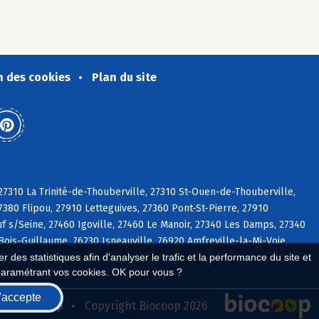
n des cookies
Plan du site
27310 La Trinité-de-Thouberville, 27310 St-Ouen-de-Thouberville,
380 Flipou, 27910 Letteguives, 27360 Pont-St-Pierre, 27910
f s/Seine, 27460 Igoville, 27460 Le Manoir, 27340 Les Damps, 27340
Bois-Guillaume, 76230 Isneauville, 76920 Amfreville-la-Mi-Voie,
 des statistiques afin d'analyser le trafic et la performance du site et
paramétrant vos cookies. OK pour vous ?
'accepte
seau Biocoop
Copyright Biocoop 2026