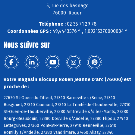
5, rue des basnage
76000 Rouen
Téléphone :
02 35 71 29 78
Coordonnées GPS :
49,4443576 ° , 1,09215370000004 °
Nous suivre sur
Votre magasin Biocoop Rouen Jeanne D'arc (76000) est
proche de :
27670 St-Ouen-du-Tilleul, 27310 Barneville s/Seine, 27310
Bosgouet, 27310 Caumont, 27310 La Trinité-de-Thouberville, 27310
St-Ouen-de-Thouberville, 27380 Amfreville s/s les-Monts, 27380
Bourg-Beaudouin, 27380 Douville s/Andelle, 27380 Flipou, 27910
Letteguives, 27360 Pont-St-Pierre, 27910 Renneville, 27610
Romilly s/Andelle, 27380 Vandrimare, 27460 Alizay, 27340